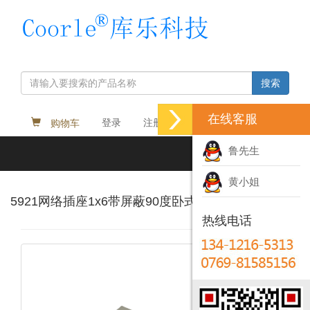
搜索
在线客服
购物车
登录
注册
Language
鲁先生
Toggl
navig
黄小姐
5921网络插座1x6带屏蔽90度卧式10P8C 8P8C网口
热线电话