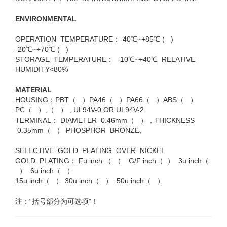
ENVIRONMENTAL
OPERATION TEMPERATURE：-40℃~+85℃ ( )
-20℃~+70℃ ( )
STORAGE TEMPERATURE： -10℃~+40℃ RELATIVE
HUMIDITY<80%
MATERIAL
HOUSING：PBT（ ）PA46（ ）PA66（ ）ABS（ ）
PC（ ）,（ ） , UL94V-0 OR UL94V-2
TERMINAL： DIAMETER 0.46mm（ ），THICKNESS
0.35mm（ ） PHOSPHOR BRONZE,
SELECTIVE GOLD PLATING OVER NICKEL
GOLD PLATING： Fu inch （ ） G/F inch（ ） 3u inch（
） 6u inch（ ）
15u inch（ ） 30u inch（ ） 50u inch（ ）
注：“括号部分为可选项”！