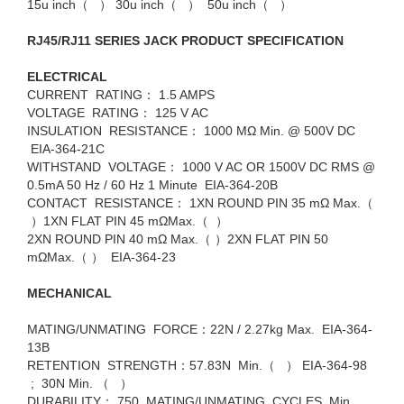
15u inch（ ） 30u inch（ ） 50u inch（ ）
RJ45/RJ11 SERIES JACK PRODUCT SPECIFICATION
ELECTRICAL
CURRENT RATING： 1.5 AMPS
VOLTAGE RATING： 125 V AC
INSULATION RESISTANCE： 1000 MΩ Min. @ 500V DC
EIA-364-21C
WITHSTAND VOLTAGE： 1000 V AC OR 1500V DC RMS @
0.5mA 50 Hz / 60 Hz 1 Minute EIA-364-20B
CONTACT RESISTANCE： 1XN ROUND PIN 35 mΩ Max.（
）1XN FLAT PIN 45 mΩMax.（ ）
2XN ROUND PIN 40 mΩ Max.（ ）2XN FLAT PIN 50
mΩMax.（ ） EIA-364-23
MECHANICAL
MATING/UNMATING FORCE：22N / 2.27kg Max. EIA-364-
13B
RETENTION STRENGTH：57.83N Min.（ ） EIA-364-98
; 30N Min. （ ）
DURABILITY： 750 MATING/UNMATING CYCLES Min.