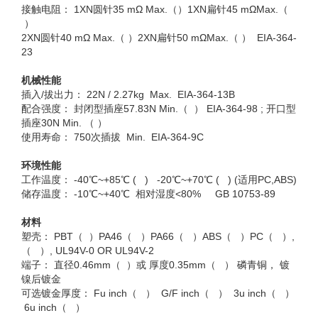
接触电阻： 1XN圆针35 mΩ Max.（）1XN扁针45 mΩMax.（
）
2XN圆针40 mΩ Max.（ ）2XN扁针50 mΩMax.（ ） EIA-364-
23
机械性能
插入/拔出力： 22N / 2.27kg Max. EIA-364-13B
配合强度： 封闭型插座57.83N Min.（ ） EIA-364-98 ; 开口型
插座30N Min. （ ）
使用寿命： 750次插拔 Min. EIA-364-9C
环境性能
工作温度： -40℃~+85℃ ( ) -20℃~+70℃ ( ) (适用PC,ABS)
储存温度： -10℃~+40℃ 相对湿度<80% GB 10753-89
材料
塑壳： PBT（ ）PA46（ ）PA66（ ）ABS（ ）PC（ ）,
（ ）, UL94V-0 OR UL94V-2
端子： 直径0.46mm（ ）或 厚度0.35mm（ ） 磷青铜， 镀
镍后镀金
可选镀金厚度： Fu inch（ ） G/F inch（ ） 3u inch（ ）
6u inch（ ）